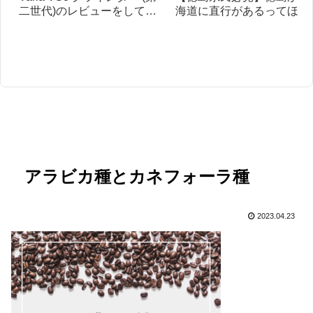
二世代)のレビューをしてみ
海道に直行があるってほん
た！
と？お得に北海道旅行をす
方法も紹介します。
アラビカ種とカネフォーラ種
2023.04.23